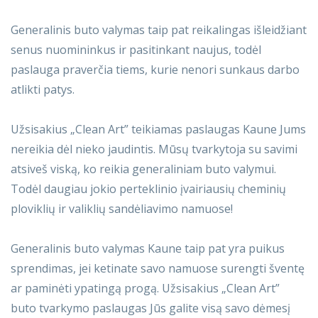
Generalinis buto valymas taip pat reikalingas išleidžiant
senus nuomininkus ir pasitinkant naujus, todėl
paslauga praverčia tiems, kurie nenori sunkaus darbo
atlikti patys.
Užsisakius „Clean Art” teikiamas paslaugas Kaune Jums
nereikia dėl nieko jaudintis. Mūsų tvarkytoja su savimi
atsiveš viską, ko reikia generaliniam buto valymui.
Todėl daugiau jokio perteklinio įvairiausių cheminių
ploviklių ir valiklių sandėliavimo namuose!
Generalinis buto valymas Kaune taip pat yra puikus
sprendimas, jei ketinate savo namuose surengti šventę
ar paminėti ypatingą progą. Užsisakius „Clean Art”
buto tvarkymo paslaugas Jūs galite visą savo dėmesį