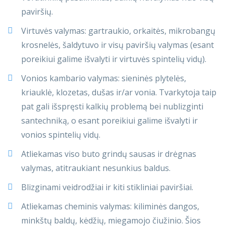
paviršių.
Virtuvės valymas: gartraukio, orkaitės, mikrobangų
krosnelės, šaldytuvo ir visų paviršių valymas (esant
poreikiui galime išvalyti ir virtuvės spintelių vidų).
Vonios kambario valymas: sieninės plytelės,
kriauklė, klozetas, dušas ir/ar vonia. Tvarkytoja taip
pat gali išspręsti kalkių problemą bei nublizginti
santechniką, o esant poreikiui galime išvalyti ir
vonios spintelių vidų.
Atliekamas viso buto grindų sausas ir drėgnas
valymas, atitraukiant nesunkius baldus.
Blizginami veidrodžiai ir kiti stikliniai paviršiai.
Atliekamas cheminis valymas: kiliminės dangos,
minkštų baldų, kėdžių, miegamojo čiužinio. Šios