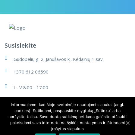
Susisiekite
Gudobelių g. 2, Janušavos k., Kėdainių r. sav.
+370 612 06590
I - V 8:00 - 17:00
info@cleanart.lt
Informuojame, kad šioje svetainėje naudojami slapukai (angl.
cookies). Sutikdami, paspauskite mygtuką „Sutinku“ arba
naršykite toliau. Savo duotą sutikimą bet kada galėsite atšaukti
pakeisdami savo interneto naršyklės nustatymus ir ištrindami
įrašytus slapukus
© 2024 MB Cleanart LT