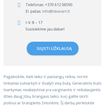
Telefonas:
+370 612 06590
El. pašas:
info@cleanart.lt
I-V: 8 – 17
Susisiekime jau dabar!
SIŲSTI UŽKLAUSĄ
Pagalvokite, kiek laiko ir pastangų reikia, norint
tinkamai sutvarkyti ir išvalyti visą butą. Generalinis buto
tvarkymas neabejotinai yra varginantis ir reikalaujantis
išties daug Jūsų brangaus laiko, kurį galite skirti
poilsiui ar brangiems žmonėms. Šį darbą perleiskite