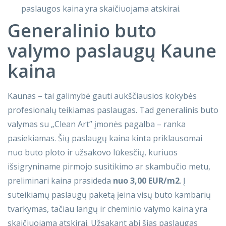
paslaugos kaina yra skaičiuojama atskirai.
Generalinio buto
valymo paslaugų Kaune
kaina
Kaunas – tai galimybė gauti aukščiausios kokybės
profesionalų teikiamas paslaugas. Tad generalinis buto
valymas su „Clean Art” įmonės pagalba – ranka
pasiekiamas. Šių paslaugų kaina kinta priklausomai
nuo buto ploto ir užsakovo lūkesčių, kuriuos
išsigryniname pirmojo susitikimo ar skambučio metu,
preliminari kaina prasideda
nuo 3,00 EUR/m2
. Į
suteikiamų paslaugų paketą įeina visų buto kambarių
tvarkymas, tačiau langų ir cheminio valymo kaina yra
skaičiuojama atskirai. Užsakant abi šias paslaugas