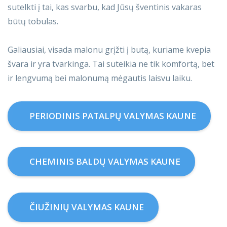
sutelkti į tai, kas svarbu, kad Jūsų šventinis vakaras
būtų tobulas.
Galiausiai, visada malonu grįžti į butą, kuriame kvepia
švara ir yra tvarkinga. Tai suteikia ne tik komfortą, bet
ir lengvumą bei malonumą mėgautis laisvu laiku.
PERIODINIS PATALPŲ VALYMAS KAUNE
CHEMINIS BALDŲ VALYMAS KAUNE
ČIUŽINIŲ VALYMAS KAUNE