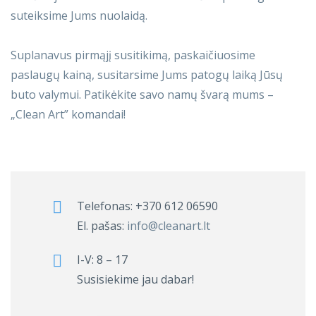
suteiksime Jums nuolaidą.
Suplanavus pirmąjį susitikimą, paskaičiuosime
paslaugų kainą, susitarsime Jums patogų laiką Jūsų
buto valymui. Patikėkite savo namų švarą mums –
„Clean Art” komandai!
Telefonas:
+370 612 06590
El. pašas:
info@cleanart.lt
I-V: 8 – 17
Susisiekime jau dabar!