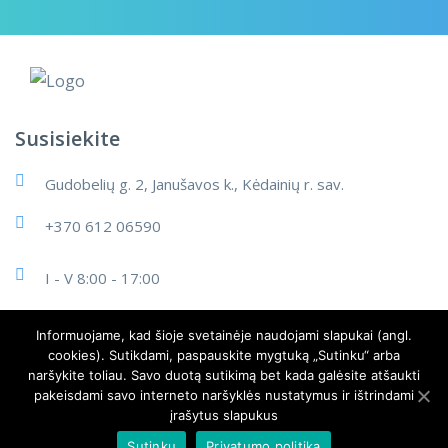
Susisiekite
Gudobelių g. 2, Janušavos k., Kėdainių r. sav.
+370 612 06590
I - V 8:00 - 17:00
info@cleanart.lt
Informuojame, kad šioje svetainėje naudojami slapukai (angl.
cookies). Sutikdami, paspauskite mygtuką „Sutinku“ arba
naršykite toliau. Savo duotą sutikimą bet kada galėsite atšaukti
pakeisdami savo interneto naršyklės nustatymus ir ištrindami
įrašytus slapukus
© 2024 MB Cleanart LT
Sutinku
Privatumo politika