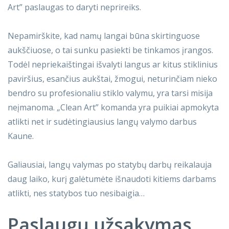
Art” paslaugas to daryti neprireiks.
Nepamirškite, kad namų langai būna skirtinguose
aukščiuose, o tai sunku pasiekti be tinkamos įrangos.
Todėl nepriekaištingai išvalyti langus ar kitus stiklinius
paviršius, esančius aukštai, žmogui, neturinčiam nieko
bendro su profesionaliu stiklo valymu, yra tarsi misija
neįmanoma. „Clean Art” komanda yra puikiai apmokyta
atlikti net ir sudėtingiausius langų valymo darbus
Kaune.
Galiausiai, langų valymas po statybų darbų reikalauja
daug laiko, kurį galėtumėte išnaudoti kitiems darbams
atlikti, nes statybos tuo nesibaigia…
Paslaugų užsakymas