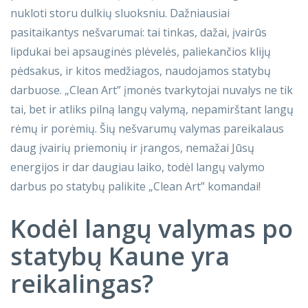
nukloti storu dulkių sluoksniu. Dažniausiai
pasitaikantys nešvarumai: tai tinkas, dažai, įvairūs
lipdukai bei apsauginės plėvelės, paliekančios klijų
pėdsakus, ir kitos medžiagos, naudojamos statybų
darbuose. „Clean Art” įmonės tvarkytojai nuvalys ne tik
tai, bet ir atliks pilną langų valymą, nepamirštant langų
rėmų ir porėmių. Šių nešvarumų valymas pareikalaus
daug įvairių priemonių ir įrangos, nemažai Jūsų
energijos ir dar daugiau laiko, todėl langų valymo
darbus po statybų palikite „Clean Art” komandai!
Kodėl langų valymas po
statybų Kaune yra
reikalingas?