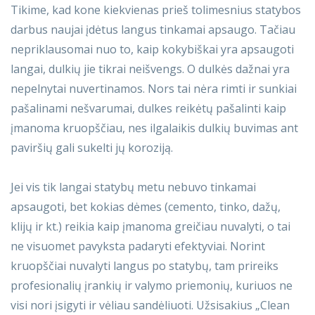
Tikime, kad kone kiekvienas prieš tolimesnius statybos
darbus naujai įdėtus langus tinkamai apsaugo. Tačiau
nepriklausomai nuo to, kaip kokybiškai yra apsaugoti
langai, dulkių jie tikrai neišvengs. O dulkės dažnai yra
nepelnytai nuvertinamos. Nors tai nėra rimti ir sunkiai
pašalinami nešvarumai, dulkes reikėtų pašalinti kaip
įmanoma kruopščiau, nes ilgalaikis dulkių buvimas ant
paviršių gali sukelti jų koroziją.
Jei vis tik langai statybų metu nebuvo tinkamai
apsaugoti, bet kokias dėmes (cemento, tinko, dažų,
klijų ir kt.) reikia kaip įmanoma greičiau nuvalyti, o tai
ne visuomet pavyksta padaryti efektyviai. Norint
kruopščiai nuvalyti langus po statybų, tam prireiks
profesionalių įrankių ir valymo priemonių, kuriuos ne
visi nori įsigyti ir vėliau sandėliuoti. Užsisakius „Clean