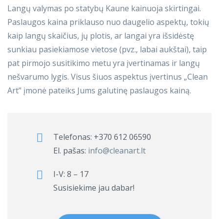
Langų valymas po statybų Kaune kainuoja skirtingai.
Paslaugos kaina priklauso nuo daugelio aspektų, tokių
kaip langų skaičius, jų plotis, ar langai yra išsidėstę
sunkiau pasiekiamose vietose (pvz., labai aukštai), taip
pat pirmojo susitikimo metu yra įvertinamas ir langų
nešvarumo lygis. Visus šiuos aspektus įvertinus „Clean
Art” įmonė pateiks Jums galutinę paslaugos kainą.
Telefonas:
+370 612 06590
El. pašas:
info@cleanart.lt
I-V: 8 – 17
Susisiekime jau dabar!