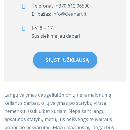
Telefonas:
+370 612 06590
El. pašas:
info@cleanart.lt
I-V: 8 – 17
Susisiekime jau dabar!
SIŲSTI UŽKLAUSĄ
Langų valymas daugeliui žmonių nėra malonumą
keliantis darbas, o jų valymas po statybų virsta
nemenku iššūkiu bet kuriam. Nepaisant langų
apsaugos statybų metu, Jūs neišvengsite įvairaus
pobūdžio nešvarumų. Mažų mažiausiai, langai bus