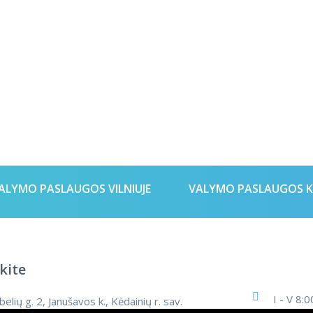
ALYMO PASLAUGOS VILNIUJE
VALYMO PASLAUGOS 
kite
I - V 8:0
elių g. 2, Janušavos k., Kėdainių r. sav.