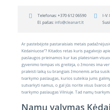
Telefonas:
+370 612 06590
I-V:
El. pašas:
info@cleanart.lt
Susi
Ar pastebėjote pastaraisiais metais padažnėjus
Kėdainiuose”? Kitados retas kuris pagalvojo api
paslaugos prieinamos kur kas platesniam visuom
gyvenimo tempas vis greitėja, o žmonės ima vert
praleisti laiką su brangiais žmonėmis arba susik
tvarkymo paslaugas, kurios suteikia jums galimybę
sutvarkyti namus, o gal jūs norite visus švaros
tvarkymo paslaugas Vilniuje. Tad namų tvarkyma
Namų valymas Kėdain