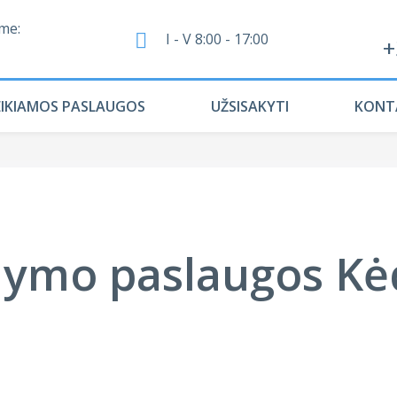
me:
I - V 8:00 - 17:00
+
EIKIAMOS PASLAUGOS
UŽSISAKYTI
KONT
ymo paslaugos Kė