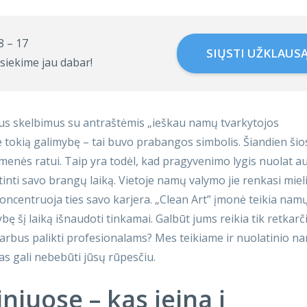
 8 – 17
SIŲSTI UŽKLAUS
siekime jau dabar!
ius skelbimus su antraštėmis „ieškau namų tvarkytojos
e tokią galimybę – tai buvo prabangos simbolis. Šiandien šio
enės ratui. Taip yra todėl, kad pragyvenimo lygis nuolat a
inti savo brangų laiką. Vietoje namų valymo jie renkasi miel
oncentruoja ties savo karjera. „Clean Art” įmonė teikia nam
 šį laiką išnaudoti tinkamai. Galbūt jums reikia tik retkarči
 darbus palikti profesionalams? Mes teikiame ir nuolatinio n
s gali nebebūti jūsų rūpesčiu.
iuose – kas įeina į