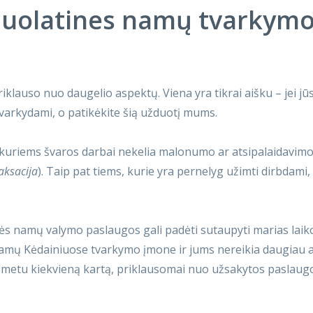
 nuolatines namų tvarkym
iklauso nuo daugelio aspektų. Viena yra tikrai aišku – jei j
 tvarkydami, o patikėkite šią užduotį mums.
 kuriems švaros darbai nekelia malonumo ar atsipalaidavimo 
aksacija
). Taip pat tiems, kurie yra pernelyg užimti dirbdami,
nės namų valymo paslaugos gali padėti sutaupyti marias laiko
 namų Kėdainiuose tvarkymo įmone ir jums nereikia daugiau 
u metu kiekvieną kartą, priklausomai nuo užsakytos paslaug