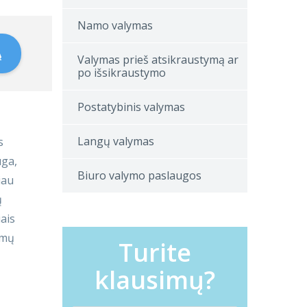
Namo valymas
Ą
Valymas prieš atsikraustymą ar
po išsikraustymo
Postatybinis valymas
Langų valymas
s
uga,
Biuro valymo paslaugos
iau
ų
ais
amų
Turite
klausimų?