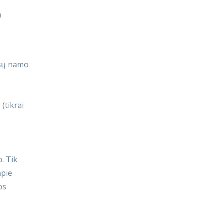
o
ūsų namo
(tikrai
. Tik
apie
os