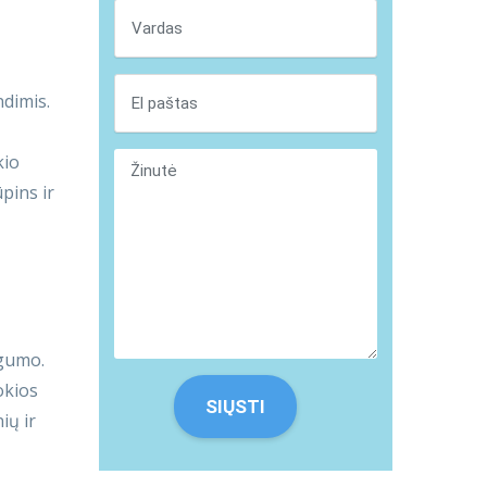
ndimis.
kio
pins ir
gumo.
okios
ių ir