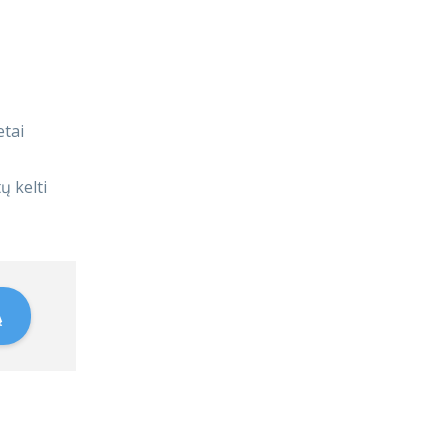
etai
 kelti
Ą