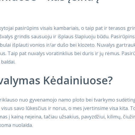
tojai pasirūpins visais kambariais, o taip pat ir terasos gri
švalys grindis sausuoju ir išplaus šlapiuoju būdu. Pasirūpins
obulai išplauti vonios ir/ar dušo bei klozeto. Nuvalys gartrau
us. Taip pat nuvalys voratinklius bei duris ir jų rėmus. Pasirū
baldai.
valymas Kėdainiuose?
riklauso nuo gyvenamojo namo ploto bei tvarkymo sudėtin
isus savo lūkesčius ir norus, o mes įvertinsime visa kita. T
 į kainą neįeina, tačiau užsakius, pavyzdžiui, kilimų, čiužin
koma nuolaida.