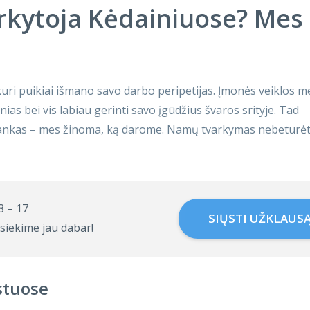
rkytoja Kėdainiuose? Mes
ri puikiai išmano savo darbo peripetijas. Įmonės veiklos m
nias bei vis labiau gerinti savo įgūdžius švaros srityje. Tad
rankas – mes žinoma, ką darome. Namų tvarkymas nebeturėtų
 8 – 17
SIŲSTI UŽKLAUS
siekime jau dabar!
stuose