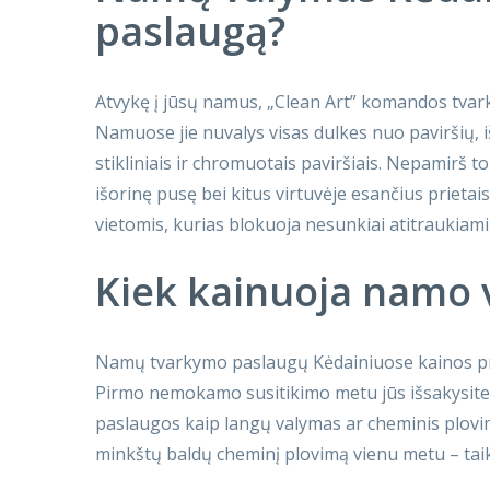
paslaugą?
Atvykę į jūsų namus, „Clean Art” komandos tvarky
Namuose jie nuvalys visas dulkes nuo paviršių, i
stikliniais ir chromuotais paviršiais. Nepamirš t
išorinę pusę bei kitus virtuvėje esančius prietais
vietomis, kurias blokuoja nesunkiai atitraukiami 
Kiek kainuoja namo 
Namų tvarkymo paslaugų Kėdainiuose kainos p
Pirmo nemokamo susitikimo metu jūs išsakysite v
paslaugos kaip langų valymas ar cheminis plovimas
minkštų baldų cheminį plovimą vienu metu – tai