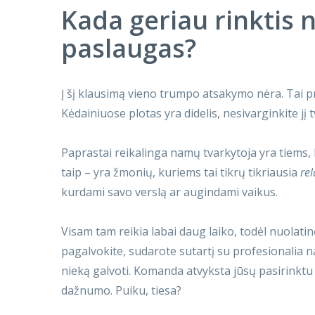
Kada geriau rinktis
paslaugas?
Į šį klausimą vieno trumpo atsakymo nėra. Tai pr
Kėdainiuose plotas yra didelis, nesivarginkite jį
Paprastai reikalinga namų tvarkytoja yra tiems,
taip – yra žmonių, kuriems tai tikrų tikriausia
rel
kurdami savo verslą ar augindami vaikus.
Visam tam reikia labai daug laiko, todėl nuolati
pagalvokite, sudarote sutartį su profesionalia
nieką galvoti. Komanda atvyksta jūsų pasirinkt
dažnumo. Puiku, tiesa?