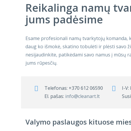
Reikalinga namų tva
jums padėsime
Esame profesionali namų tvarkytojų komanda, ku
daug ko išmokė, skatino tobulėti ir plėsti savo ži
nesijaudinkite, patikėdami savo namus į mūsų 
jums rūpesčių.
Telefonas:
+370 612 06590
I-V:
El. pašas:
info@cleanart.lt
Susi
Valymo paslaugos kituose mie