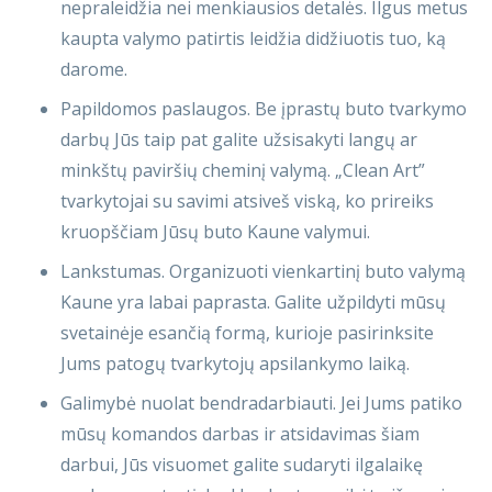
nepraleidžia nei menkiausios detalės. Ilgus metus
kaupta valymo patirtis leidžia didžiuotis tuo, ką
darome.
Papildomos paslaugos. Be įprastų buto tvarkymo
darbų Jūs taip pat galite užsisakyti langų ar
minkštų paviršių cheminį valymą. „Clean Art”
tvarkytojai su savimi atsiveš viską, ko prireiks
kruopščiam Jūsų buto Kaune valymui.
Lankstumas. Organizuoti vienkartinį buto valymą
Kaune yra labai paprasta. Galite užpildyti mūsų
svetainėje esančią formą, kurioje pasirinksite
Jums patogų tvarkytojų apsilankymo laiką.
Galimybė nuolat bendradarbiauti. Jei Jums patiko
mūsų komandos darbas ir atsidavimas šiam
darbui, Jūs visuomet galite sudaryti ilgalaikę