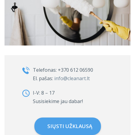
Telefonas:
+370 612 06590
El. pašas:
info@cleanart.lt
I-V: 8 – 17
Susisiekime jau dabar!
SIŲSTI UŽKLAUSĄ