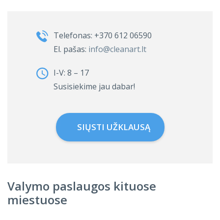
Telefonas:
+370 612 06590
El. pašas:
info@cleanart.lt
I-V: 8 – 17
Susisiekime jau dabar!
SIŲSTI UŽKLAUSĄ
Valymo paslaugos kituose
miestuose