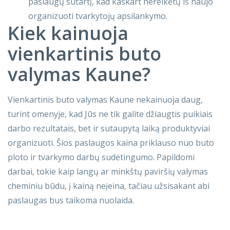
paslaugų sutartį, kad kaskart nereikėtų iš naujo
organizuoti tvarkytojų apsilankymo.
Kiek kainuoja
vienkartinis buto
valymas Kaune?
Vienkartinis buto valymas Kaune nekainuoja daug,
turint omenyje, kad Jūs ne tik galite džiaugtis puikiais
darbo rezultatais, bet ir sutaupytą laiką produktyviai
organizuoti. Šios paslaugos kaina priklauso nuo buto
ploto ir tvarkymo darbų sudėtingumo. Papildomi
darbai, tokie kaip langų ar minkštų paviršių valymas
cheminiu būdu, į kainą neįeina, tačiau užsisakant abi
paslaugas bus taikoma nuolaida.