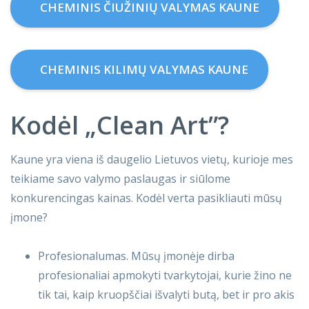
CHEMINIS ČIUŽINIŲ VALYMAS KAUNE
CHEMINIS KILIMŲ VALYMAS KAUNE
Kodėl „Clean Art”?
Kaune yra viena iš daugelio Lietuvos vietų, kurioje mes
teikiame savo valymo paslaugas ir siūlome
konkurencingas kainas. Kodėl verta pasikliauti mūsų
įmone?
Profesionalumas. Mūsų įmonėje dirba
profesionaliai apmokyti tvarkytojai, kurie žino ne
tik tai, kaip kruopščiai išvalyti butą, bet ir pro akis