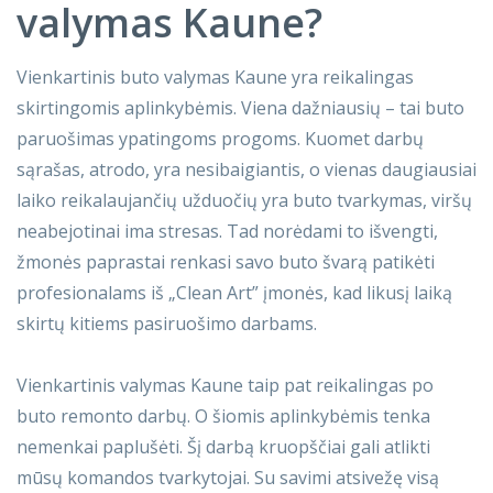
valymas Kaune?
Vienkartinis buto valymas Kaune yra reikalingas
skirtingomis aplinkybėmis. Viena dažniausių – tai buto
paruošimas ypatingoms progoms. Kuomet darbų
sąrašas, atrodo, yra nesibaigiantis, o vienas daugiausiai
laiko reikalaujančių užduočių yra buto tvarkymas, viršų
neabejotinai ima stresas. Tad norėdami to išvengti,
žmonės paprastai renkasi savo buto švarą patikėti
profesionalams iš „Clean Art” įmonės, kad likusį laiką
skirtų kitiems pasiruošimo darbams.
Vienkartinis valymas Kaune taip pat reikalingas po
buto remonto darbų. O šiomis aplinkybėmis tenka
nemenkai paplušėti. Šį darbą kruopščiai gali atlikti
mūsų komandos tvarkytojai. Su savimi atsivežę visą