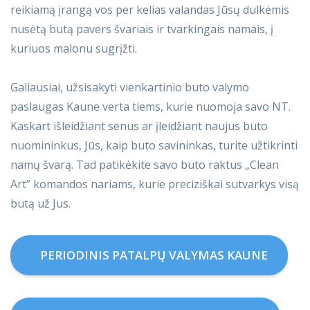
reikiamą įrangą vos per kelias valandas Jūsų dulkėmis
nusėtą butą pavers švariais ir tvarkingais namais, į
kuriuos malonu sugrįžti.
Galiausiai, užsisakyti vienkartinio buto valymo
paslaugas Kaune verta tiems, kurie nuomoja savo NT.
Kaskart išleidžiant senus ar įleidžiant naujus buto
nuomininkus, Jūs, kaip buto savininkas, turite užtikrinti
namų švarą. Tad patikėkite savo buto raktus „Clean
Art” komandos nariams, kurie preciziškai sutvarkys visą
butą už Jus.
PERIODINIS PATALPŲ VALYMAS KAUNE