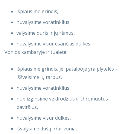
išplausime grindis,
nuvalysime voratinklius,
valysime duris ir jų rėmus,
nuvalysime visur esančias dulkes.
Vonios kambaryje ir tualete:
išplausime grindis, jei patalpoje yra plytelės –
iššveisime jų tarpus,
nuvalysime voratinklius,
nublizginsime veidrodžius ir chromuotus
paviršius,
nuvalysime visur dulkes,
išvalysime dušą ir/ar vonią,