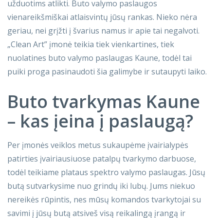
užduotims atlikti. Buto valymo paslaugos
vienareikšmiškai atlaisvintų jūsų rankas. Nieko nėra
geriau, nei grįžti į švarius namus ir apie tai negalvoti.
„Clean Art” įmonė teikia tiek vienkartines, tiek
nuolatines buto valymo paslaugas Kaune, todėl tai
puiki proga pasinaudoti šia galimybe ir sutaupyti laiko.
Buto tvarkymas Kaune
– kas įeina į paslaugą?
Per įmonės veiklos metus sukaupėme įvairialypės
patirties įvairiausiuose patalpų tvarkymo darbuose,
todėl teikiame plataus spektro valymo paslaugas. Jūsų
butą sutvarkysime nuo grindų iki lubų. Jums niekuo
nereikės rūpintis, nes mūsų komandos tvarkytojai su
savimi į jūsų butą atsiveš visą reikalingą įrangą ir