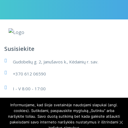
Susisiekite
Gudobelių g. 2, Janušavos k., Kėdainių r. sav.
+370 612 06590
I - V 8:00 - 17:00
info@cleanart.lt
Informuojame, kad šioje svetainėje naudojami slapukai (angl.
cookies). Sutikdami, paspauskite mygtuką „Sutinku“ arba
naršykite toliau. Savo duotą sutikimą bet kada galėsite atšaukti
pakeisdami savo interneto naršyklės nustatymus ir ištrindami
įrašytus slapukus