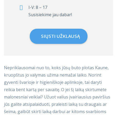
I-V: 8 – 17
Susisiekime jau dabar!
SIŲSTI UŽKLAUSĄ
Nepriklausomai nuo to, koks jūsų buto plotas Kaune,
kruopštus jo valymas užima nemažai laiko. Norint
gyventi švarioje ir higieniškoje aplinkoje, tai daryti
reikia bent kartą per savaitę. O jei šį laiką skirtumėte
malonesniai veiklai? Užuot valius įvairiausius paviršius
jūs galite atsipalaiduoti, praleisti laiką su draugais ar
šeima, galbūt skirti laiką darbui ar kitoms svarbioms