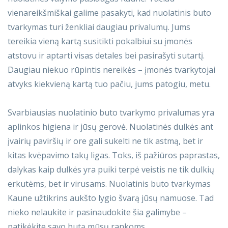
vienareikšmiškai galime pasakyti, kad nuolatinis buto
tvarkymas turi ženkliai daugiau privalumų. Jums
tereikia vieną kartą susitikti pokalbiui su įmonės
atstovu ir aptarti visas detales bei pasirašyti sutartį.
Daugiau niekuo rūpintis nereikės – įmonės tvarkytojai
atvyks kiekvieną kartą tuo pačiu, jums patogiu, metu.
Svarbiausias nuolatinio buto tvarkymo privalumas yra
aplinkos higiena ir jūsų gerovė. Nuolatinės dulkės ant
įvairių paviršių ir ore gali sukelti ne tik astmą, bet ir
kitas kvėpavimo takų ligas. Toks, iš pažiūros paprastas,
dalykas kaip dulkės yra puiki terpė veistis ne tik dulkių
erkutėms, bet ir virusams. Nuolatinis buto tvarkymas
Kaune užtikrins aukšto lygio švarą jūsų namuose. Tad
nieko nelaukite ir pasinaudokite šia galimybe –
patikėkite savo butą mūsų rankoms.