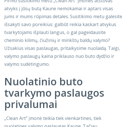
Pirmo susitikimo metu „Clean Art” įmonės atstovas
atvyks į jūsų butą Kaune nemokamai ir aptars visas
jums ir mums rūpimas detales. Susitikimo metu galėsite
išsakyti savo poreikius: galbūt reikia kaskart atvykus
tvarkytojams išplauti langus, o gal pageidausite
cheminio kilimų, čiužinių ir minkštų baldų valymo?
Užsakius visas paslaugas, pritaikysime nuolaidą. Taigi,
valymo paslaugų kaina priklauso nuo buto dydžio ir
valymo sudėtingumo.
Nuolatinio buto
tvarkymo paslaugos
privalumai
„Clean Art” įmonė teikia tiek vienkartines, tiek
nuolatines valymo paslaugas Kaune. Tačiau